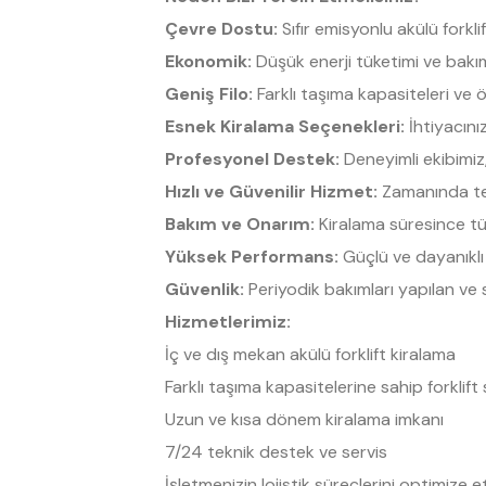
Çevre Dostu:
Sıfır emisyonlu akülü forkl
Ekonomik:
Düşük enerji tüketimi ve bakım
Geniş Filo:
Farklı taşıma kapasiteleri ve öz
Esnek Kiralama Seçenekleri:
İhtiyacınız
Profesyonel Destek:
Deneyimli ekibimiz
Hızlı ve Güvenilir Hizmet:
Zamanında tes
Bakım ve Onarım:
Kiralama süresince tüm
Yüksek Performans:
Güçlü ve dayanıklı ak
Güvenlik:
Periyodik bakımları yapılan ve so
Hizmetlerimiz:
İç ve dış mekan akülü forklift kiralama
Farklı taşıma kapasitelerine sahip forklift
Uzun ve kısa dönem kiralama imkanı
7/24 teknik destek ve servis
İşletmenizin lojistik süreçlerini optimize