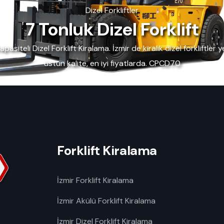
Dizel Forkliftler
7 Tonluk Dizel Forklift
siteli Dizel Forklift Kiralama. İzmir de kiralık dizel forkliftler yen
üstün kalite, en iyi fiyatlarda. CPCD70
Forklift Kiralama
İzmir Forklift Kiralama
İzmir Akülü Forklift Kiralama
İzmir Dizel Forklift Kiralama