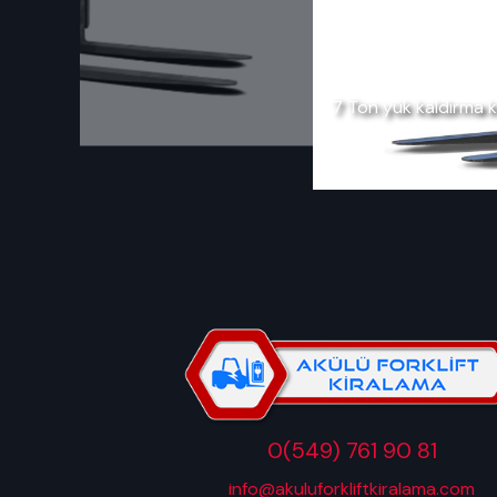
7 Ton yük kaldırma kapa
0(549) 761 90 81
info@akuluforkliftkiralama.com