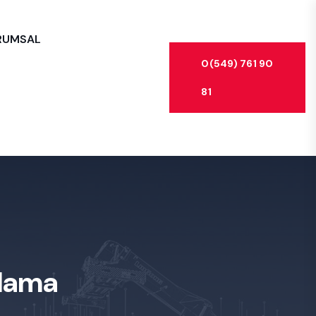
RUMSAL
0(549) 761 90
81
alama