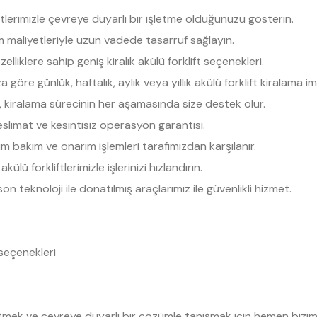
iftlerimizle çevreye duyarlı bir işletme olduğunuzu gösterin.
 maliyetleriyle uzun vadede tasarruf sağlayın.
elliklere sahip geniş kiralık akülü forklift seçenekleri.
a göre günlük, haftalık, aylık veya yıllık akülü forklift kiralama im
, kiralama sürecinin her aşamasında size destek olur.
limat ve kesintisiz operasyon garantisi.
 bakım ve onarım işlemleri tarafımızdan karşılanır.
ülü forkliftlerimizle işlerinizi hızlandırın.
n teknoloji ile donatılmış araçlarımız ile güvenlikli hizmet.
 seçenekleri
 etmek ve çevreye duyarlı bir çözümle tanışmak için hemen bizim