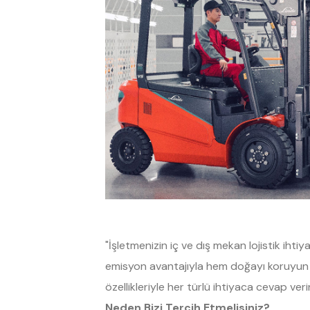
"İşletmenizin iç ve dış mekan lojistik ihti
emisyon avantajıyla hem doğayı koruyun hem
özellikleriyle her türlü ihtiyaca cevap verir
Neden Bizi Tercih Etmelisiniz?