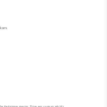
kanı.
le iletişime geçin. Size en uygun akülü