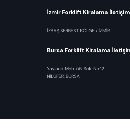
İzmir Forklift Kiralama İletişim
İZBAŞ SERBEST BÖLGE / İZMİR
Bursa Forklift Kiralama İletişi
Yaylacık Mah. 56. Sok. No:12
NİLÜFER, BURSA
Sultanhisar Akülü Forklift Kiralama AYDIN Kiralık 
Sultanhisar Akülü Forklift
Aydın Sultanhisar akülü forkl
FORKLİFT KİRALAMA