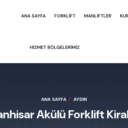
ANA SAYFA
FORKLİFT
MANLİFTLER
KU
HİZMET BÖLGELERİMİZ
ANA SAYFA
AYDIN
anhisar Akülü Forklift Kir